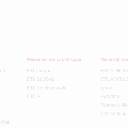
Webseiten der ETL-Gruppe
Weiterführen
and
ETL Gruppe
ETL ADHOG
ETL GLOBAL
ETL ADVISI
ETL Rechtsanwälte
fynax
ETL IP
eurodata
Women´s Net
ETL-Stiftung
rüfen