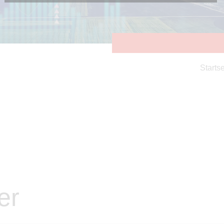
Diese Cookies sind erforderlich, um die grundlegende
Funktionalität der Website zu sichern.
Tracking- und Targeting-Cookies
Diese Cookies sind erforderlich, um unsere Website auf Ihre
Bedürfnisse hin zu optimieren. Hierzu gehört eine
bedarfsgerechte Gestaltung und fortlaufende Verbesserung
unseres Angebotes einschließlich der Verknüpfung zu
Startse
Social-Media-Angeboten von z.B. Facebook und LinkedIn.
Betreibercookies
Diese Cookies sind erforderlich, um z.B. Google Maps zu
nutzen oder eingebettete Videos abspielen zu können.
er