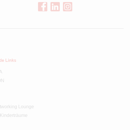
de Links
A
ON
working Lounge
 Kinderträume