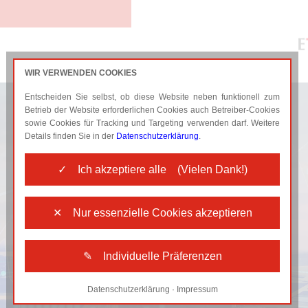
WIR VERWENDEN COOKIES
Entscheiden Sie selbst, ob diese Website neben funktionell zum
BRANCHEN
AKTUELLES
Betrieb der Website erforderlichen Cookies auch Betreiber-Cookies
sowie Cookies für Tracking und Targeting verwenden darf. Weitere
Details finden Sie in der
Datenschutzerklärung
.
✓ Ich akzeptiere alle (Vielen Dank!)
✕ Nur essenzielle Cookies akzeptieren
✎ Individuelle Präferenzen
Datenschutzerklärung
·
Impressum
Notwendige Cookies