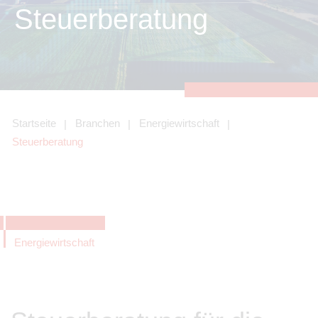
zu sichern.
Steuerberatung
Tracking- und Targeting-Cookies
Diese Cookies sind erforderlich, um
unsere Website auf Ihre Bedürfnisse hin
zu optimieren. Hierzu gehört eine
bedarfsgerechte Gestaltung und
fortlaufende Verbesserung unseres
Angebotes einschließlich der
Verknüpfung zu Social-Media-
Angeboten von z.B. Facebook und
Startseite
Branchen
Energiewirtschaft
LinkedIn.
Steuerberatung
Betreibercookies
Diese Cookies sind erforderlich, um z.B.
Google Maps zu nutzen oder
eingebettete Videos abspielen zu
können.
Energiewirtschaft