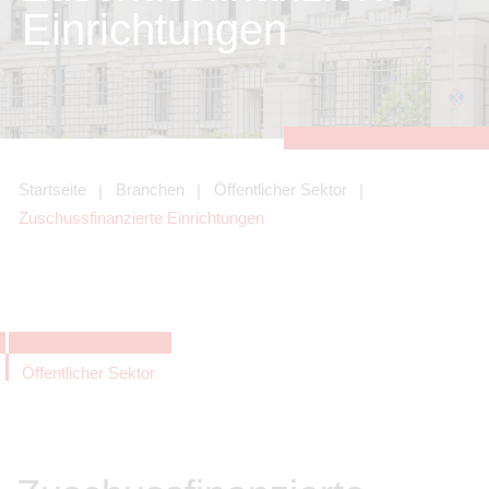
zu sichern.
Einrichtungen
Tracking- und Targeting-Cookies
Diese Cookies sind erforderlich, um
unsere Website auf Ihre Bedürfnisse hin
zu optimieren. Hierzu gehört eine
bedarfsgerechte Gestaltung und
fortlaufende Verbesserung unseres
Angebotes einschließlich der
Verknüpfung zu Social-Media-
Angeboten von z.B. Facebook und
Startseite
Branchen
Öffentlicher Sektor
LinkedIn.
Zuschussfinanzierte Einrichtungen
Betreibercookies
Diese Cookies sind erforderlich, um z.B.
Google Maps zu nutzen oder
eingebettete Videos abspielen zu
können.
Öffentlicher Sektor