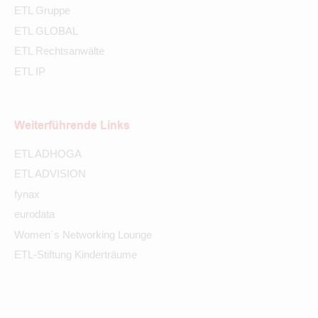
ETL Gruppe
ETL GLOBAL
ETL Rechtsanwälte
ETL IP
Weiterführende Links
ETL ADHOGA
ETL ADVISION
fynax
eurodata
Women´s Networking Lounge
ETL-Stiftung Kinderträume