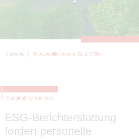
zu sichern.
Tracking- und Targeting-Cookies
Diese Cookies sind erforderlich, um
unsere Website auf Ihre Bedürfnisse hin
zu optimieren. Hierzu gehört eine
bedarfsgerechte Gestaltung und
fortlaufende Verbesserung unseres
Angebotes einschließlich der
Verknüpfung zu Social-Media-
Angeboten von z.B. Facebook und
Startseite
Sustainability-Auditor: Erika Müller
LinkedIn.
Betreibercookies
Diese Cookies sind erforderlich, um z.B.
Google Maps zu nutzen oder
eingebettete Videos abspielen zu
können.
Sustainability-Auditoren
ESG-Berichterstattung
fordert personelle